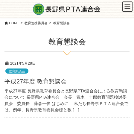
コ
ナ
ン
ビ
テ
ゲ
ン
ー
HOME
教育連携委員会
教育懇談会
ツ
シ
に
ョ
教育懇談会
移
ン
動
に
移
動
2021年5月28日
教育懇談会
平成27年度 教育懇談会
平成27年度 長野県教育委員会と長野県PTA連合会による教育懇談
会について 長野県PTA連合会 会長 青木 十郎教育問題検討委
員会 委員長 藤森一俊 はじめに 私たち長野県ＰＴＡ連合会で
は、例年、長野県教育委員会様と教 […]