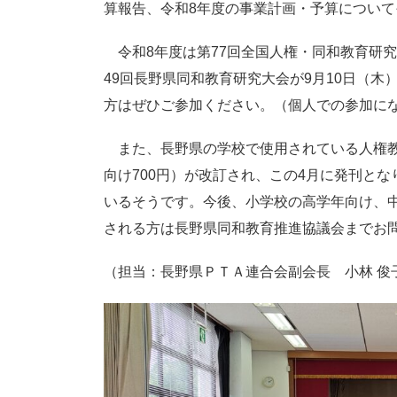
算報告、令和8年度の事業計画・予算につい
令和8年度は第77回全国人権・同和教育研究大
49回長野県同和教育研究大会が9月10日（
方はぜひご参加ください。（個人での参加に
また、長野県の学校で使用されている人権教
向け700円）が改訂され、この4月に発刊と
いるそうです。今後、小学校の高学年向け、
される方は長野県同和教育推進協議会までお
（担当：長野県ＰＴＡ連合会副会長 小林 俊