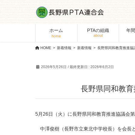
コ
ナ
ン
ビ
テ
ゲ
ン
ー
ホーム
PTAの組織
年
ツ
シ
に
ョ
移
ン
HOME
新着情報
新着情報
長野県同和教育推進協
動
に
移
2026年5月26日
/ 最終更新日 :
2026年6月2日
動
長野県同和教育
5月26日（火）に長野県同和教育推進協議会
中澤俊樹（長野市立東北中学校長）を会長と