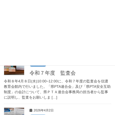
2026年4月13日
新着情報
令和７年度 南信地区協議会
令和８年４月４日(土)に、諏訪地区ＰＴＡ連合会・上伊那ＰＴＡ連
合会・飯田下伊那ＰＴＡ連合会の新旧役員が集まり、南信地区協
議会を開催いたしました。(もちろん長野県ＰＴＡ連合会の役員も
いますよ。)今年は、飯田下伊那が担当でし […]
2026年4月8日
新着情報
令和７年度 監査会
令和８年4月８日(水)10:00~12:00に、令和７年度の監査会を信濃
教育会館内で行いました。「県PTA連合会」及び「県PTA安全互助
制度」の会計について、県ＰＴＡ連合会事務局の担当者から監事
に説明し、監査をお願いしま […]
2026年4月2日