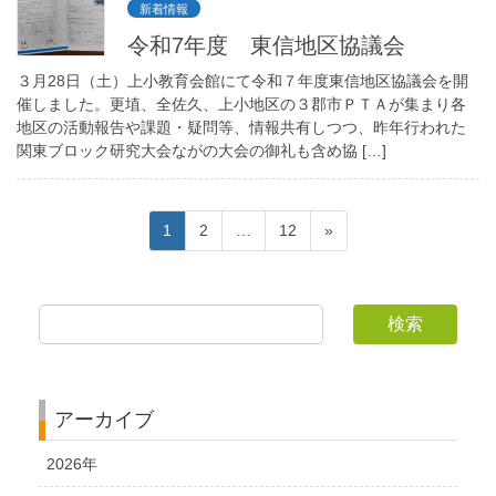
新着情報
令和7年度 東信地区協議会
３月28日（土）上小教育会館にて令和７年度東信地区協議会を開
催しました。更埴、全佐久、上小地区の３郡市ＰＴＡが集まり各
地区の活動報告や課題・疑問等、情報共有しつつ、昨年行われた
関東ブロック研究大会ながの大会の御礼も含め協 […]
投
ペ
ペ
ペ
1
2
…
12
»
稿
ー
ー
ー
ジ
ジ
ジ
の
ペ
検索
ー
ジ
アーカイブ
送
り
2026年