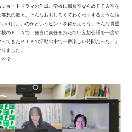
るショートドラマの作成、学校に職員室ならぬＰＴＡ室を
な妄想の数々。そんなおもしろくてわくわくするような話
ていけばよいのかというヒントを得たような、そんな貴重
学校のＰＴＡで、発言に責任を持たない妄想会議を一度や
やってきたＰＴＡの活動の中で一番楽しい時間だった。」
なりました。
うか？