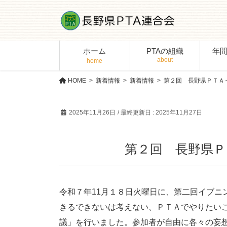
コ
ナ
ン
ビ
テ
ゲ
ン
ー
ホーム
PTAの組織
年
ツ
シ
に
ョ
移
ン
HOME
新着情報
新着情報
第２回 長野県ＰＴＡ
動
に
移
2025年11月26日
/ 最終更新日 :
2025年11月27日
動
第２回 長野県
令和７年11月１８日火曜日に、第二回イブニ
きるできないは考えない、ＰＴＡでやりたい
議」を行いました。参加者が自由に各々の妄