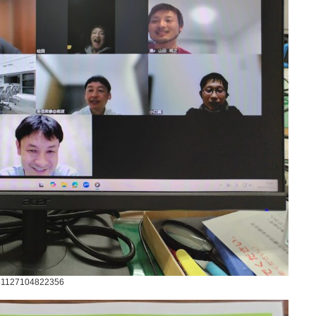
51127104822356