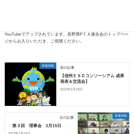
既に、長野県PＴＡ連合会のフェイスブックではそのような取組
を行って参りました。16郡市ＰＴＡの情報を共有することで、自
校や郡市ＰＴＡの活動に役立てていただければと思います。
現在、16郡市ＰＴＡの基本情報や会長様の郡市の紹介が
YouTubeでアップされています。長野県PＴＡ連合会のトップペー
ジからお入りいただき、ご視聴ください。
新着情報
前の記事
【信州ＥＳＤコンソーシアム 成果
発表＆交流会】
2022年2月14日
新着情報
次の記事
第３回 理事会 2月15日
2022年2月16日