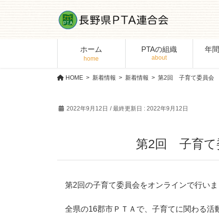
コ
ナ
ン
ビ
テ
ゲ
ン
ー
ホーム
PTAの組織
年
ツ
シ
に
ョ
移
ン
HOME
新着情報
新着情報
第2回 子育て委員会 
動
に
移
2022年9月12日
/ 最終更新日 :
2022年9月12日
動
第2回 子育て
第2回の子育て委員会をオンラインで行いま
全県の16郡市ＰＴＡで、子育てに関わる活