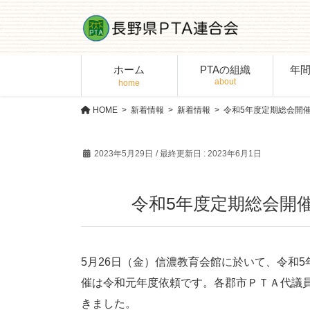
コ
ナ
ン
ビ
テ
ゲ
ン
ー
ホーム
PTAの組織
年
ツ
シ
に
ョ
移
ン
HOME
新着情報
新着情報
令和5年度定期総会開
動
に
移
2023年5月29日
/ 最終更新日 :
2023年6月1日
動
令和5年度定期総会開
5月26日（金）信濃教育会館に於いて、令和
催は令和元年度依頼です。各郡市ＰＴＡ代議
きました。