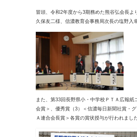
冒頭、令和2年度から3期務めた熊谷弘会長よ
久保友二様、信濃教育会事務局次長の塩野入
また、第33回長野県小・中学校ＰＴＡ広報紙
会賞＞、優秀賞（3）＜信濃毎日新聞社賞・
Ａ連合会長賞＞各賞の賞状授与が行われまし