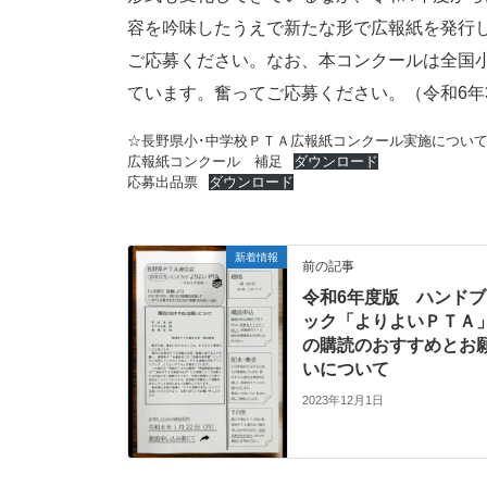
容を吟味したうえで新たな形で広報紙を発行
ご応募ください。なお、本コンクールは全国
ています。奮ってご応募ください。（令和6年3
☆長野県小･中学校ＰＴＡ広報紙コンクール実施について
広報紙コンクール 補足
ダウンロード
応募出品票
ダウンロード
新着情報
前の記事
令和6年度版 ハンドブ
ック「よりよいＰＴＡ
の購読のおすすめとお
いについて
2023年12月1日