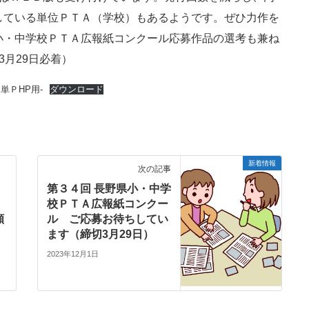
している単位ＰＴＡ（学校）もあるようです。ぜひ力作を
小・中学校ＰＴＡ広報紙コンクール応募作品の選考も兼ね
月29日必着）
単ＰHP用-
ダウンロード
新着情報
次の記事
第３４回 長野県小・中学
」
校ＰＴＡ広報紙コンクー
願
ル ご応募お待ちしてい
ます（締切3月29日）
2023年12月1日