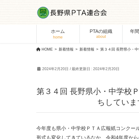
コ
ナ
ン
ビ
テ
ゲ
ン
ー
ホーム
PTAの組織
年
ツ
シ
に
ョ
移
ン
HOME
新着情報
新着情報
第３４回 長野県小・
動
に
移
2024年2月20日
/ 最終更新日 :
2024年2月20日
動
第３４回 長野県小・中学校
ちしていま
今年度も県小・中学校ＰＴＡ広報紙コンクール
形式も変化してきているなか、令和4年度か