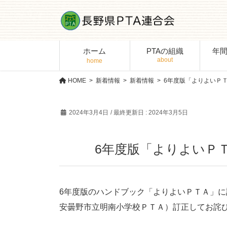
コ
ナ
ン
ビ
テ
ゲ
ン
ー
ホーム
PTAの組織
年
ツ
シ
に
ョ
移
ン
HOME
新着情報
新着情報
6年度版「よりよいＰ
動
に
移
2024年3月4日
/ 最終更新日 :
2024年3月5日
動
6年度版「よりよいＰ
6年度版のハンドブック「よりよいＰＴＡ」に
安曇野市立明南小学校ＰＴＡ）訂正してお詫