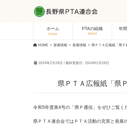
コ
ナ
ン
ビ
テ
ゲ
ン
ー
ホーム
PTAの組織
年
ツ
シ
に
ョ
移
ン
HOME
新着情報
新着情報
県ＰＴＡ広報紙「県Ｐ
動
に
移
2024年2月29日
/ 最終更新日 :
2024年2月29日
動
県ＰＴＡ広報紙「県
令和5年度第4号の「県Ｐ通信」をぜひご覧く
県ＰＴＡ連合会ではＰＴＡ活動の充実と発展